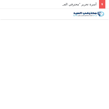
أسرة تحرير “محترفي الصيد” تعزي رئيس التحرير في وفاة والد زوجته