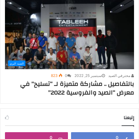
الصيد البري
محترفي الصيد
سبتمبر 25, 2022
0
823
بالتفاصيل .. مشاركة متميزة لـ “تسليح” في
معرض “الصيد والفروسية 2022”
إتبعنا
0
0