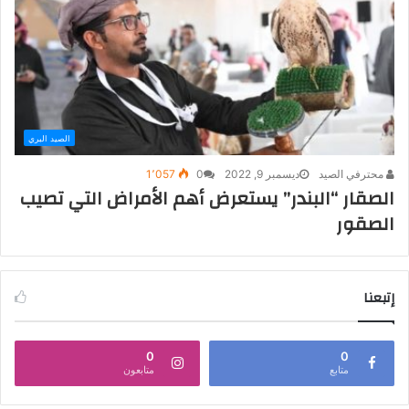
الصيد البري
محترفي الصيد
ديسمبر 9, 2022
0
1٬057
الصقار “البندر” يستعرض أهم الأمراض التي تصيب
الصقور
إتبعنا
0
0
متابع
متابعون