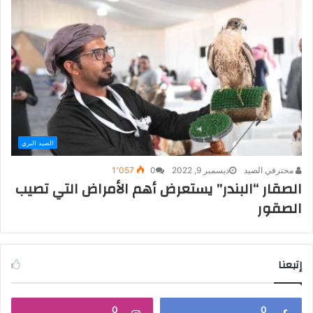
الصيد البري
محترفي الصيد
ديسمبر 9, 2022
0
1٬057
الصقار “البندر” يستعرض أهم الأمراض التي تصيب
الصقور
إتبعنا
0
0