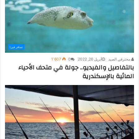
تسافر فين!
محترفي الصيد
أبريل 26, 2022
0
1٬607
بالتفاصيل والفيديو.. جولة في متحف الأحياء
المائية بالإسكندرية