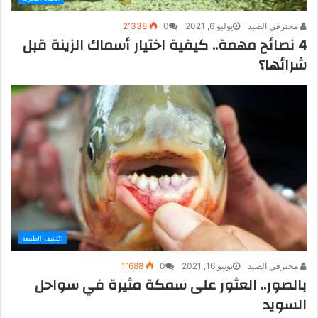
محترفي الصيد
يوليو 6, 2021
0
2٬338
4 نصائح مهمة.. كيفية اختيار أسماك الزينة قبل
شرائها؟
اكتشف الطبيعة
محترفي الصيد
يونيو 16, 2021
0
1٬688
بالصور.. العثور على سمكة مثيرة في سواحل
السويد