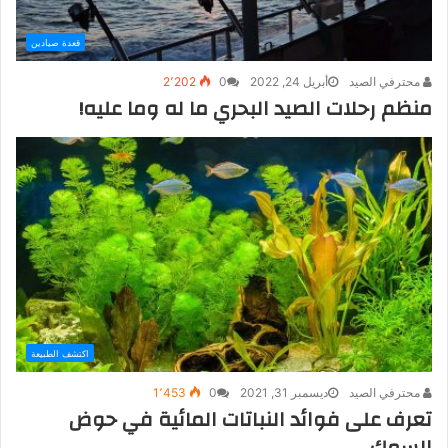
قعدة صيادين
محترفي الصيد
أبريل 24, 2022
0
2٬202
منظم رحلات الصيد البحري ما له وما عليه!
اكتشف الطبيعة
محترفي الصيد
ديسمبر 31, 2021
0
1٬453
تعرف على فوائد النباتات المائية في حوض
السمك