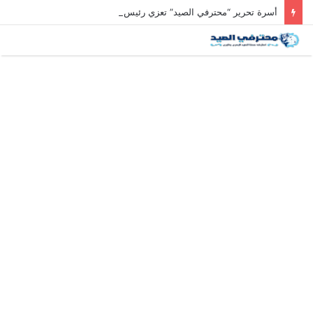
أسرة تحرير “محترفي الصيد” تعزي رئيس التحرير في وفاة والد زوجته