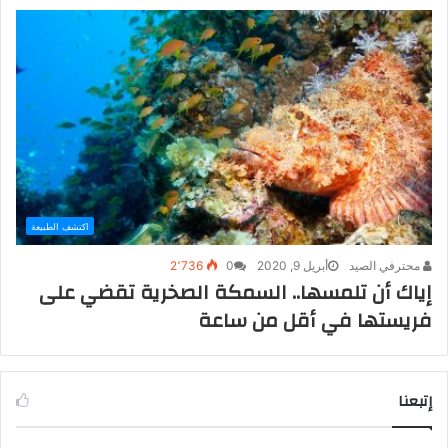
اكتشف الطبيعة
محترفي الصيد
أبريل 9, 2020
0
2٬736
إياك أن تلمسها.. السمكة الصخرية تقضي على
فريستها في أقل من ساعة
إتبعنا