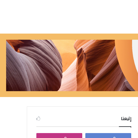
إتبعنا