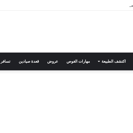
د” تعزي رئيس التحرير في وفاة والد زوجته
اكتشف الطبيعة
مهارات الغوص
عروض
قعدة صيادين
تسافر 