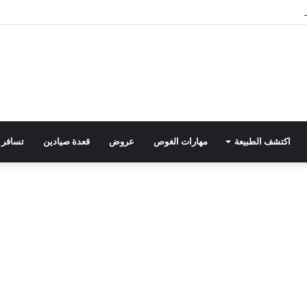
يد” تعزي رئيس التحرير في وفاة والد زوجته
اكتشف الطبيعة
مهارات الغوص
عروض
قعدة صيادين
تسافر 