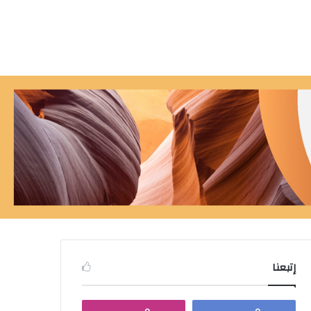
إتبعنا