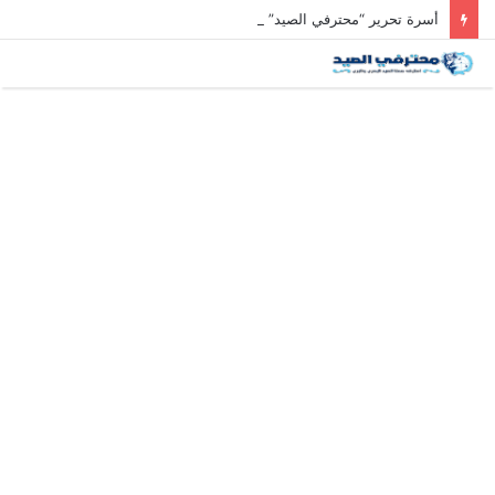
أسرة تحرير “محترفي الصيد” تعزي رئيس التحرير في وفاة والد زوجته