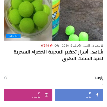
تقنيات الصيد
محترفي الصيد
يوليو 6, 2020
0
6٬549
شاهد.. أسرار تحضير العجينة الخضراء السحرية
لصيد السمك النهري
إتبعنا
0
0
متابع
متابعون