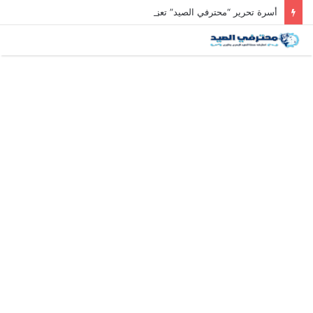
أسرة تحرير “محترفي الصيد” تعزي رئيس التحرير في وفاة والد زوجته