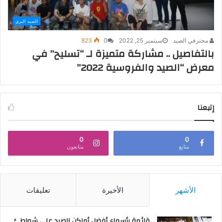
الصيد البري
محترفي الصيد
سبتمبر 25, 2022
0
823
بالتفاصيل .. مشاركة متميزة لـ “تسليح” في
معرض “الصيد والفروسية 2022”
إتبعنا
0
0
متابع
متابعون
الأشهر
الأخيرة
تعليقات
قائمة بأسماء أفضل أماكن الصيد على شواطئ