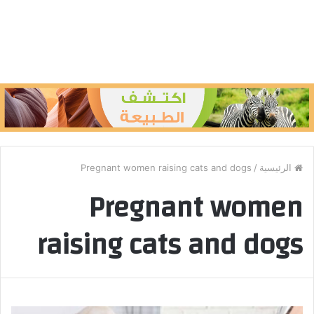
الرئيسية
/
Pregnant women raising cats and dogs
Pregnant women
raising cats and dogs