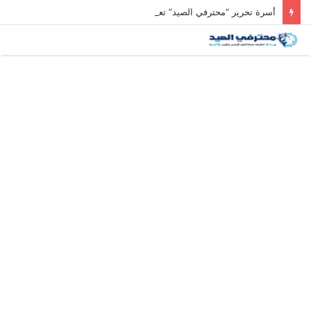
أسرة تحرير “محترفي الصيد” تعزي رئيس التحرير في وفاة والد زوجته