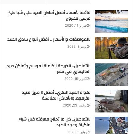
والسياحية من بينها مئذنة كونلغ تيمور الأثرية وهي الأكثر ارتفاعًا
في آسيا الوسطى، وجامع خيوة الرئيسي الذي شُيّد في أواخر
قائمة بأسماء أفضل أماكن الصيد على شواطئ
القرن الثامن عشر الميلادي.
مرسى مطروح
فبراير 11, 2020
كما تضم المدينة القديمة أكثر من 50 نصبًا تاريخيًا و250 منزلًا
بالمواصفات والأسعار .. أفضل أنواع بنادق الصيد
قديمًا، يرجع معظمها إلى القرنين الثامن عشر والتاسع عشر،و
يونيو 9, 2022
مدرسة إسلام خوجة المنفردة بمئذنتها المزخرفة بدقة متناهية
وجمال متميز.
بالتفاصيل.. الخريطة الكاملة لموسم وأماكن صيد
الكاليماري في مصر
أكتوبر 15, 2020
لهواة الصيد النهري.. أفضل 3 طرق لصيد
القرموط والأماكن المناسبة
نوفمبر 23, 2020
بالتفاصيل.. كل ما تحتاج معرفته قبل شراء
ماكينة وعود الصيد
يونيو 9, 2020