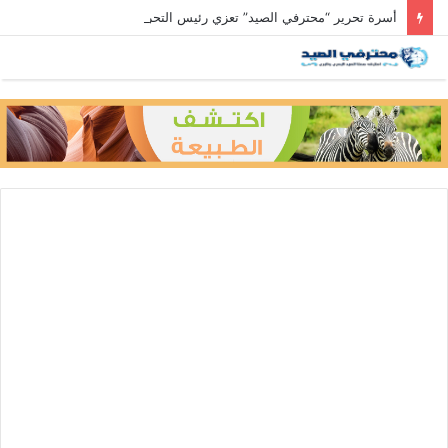
أسرة تحرير “محترفي الصيد” تعزي رئيس التحرير في وفاة والد زوجته