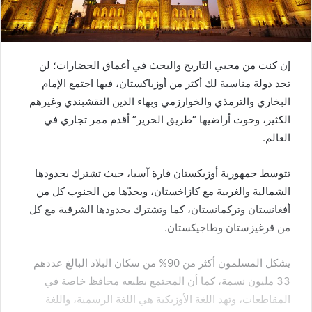
إن كنت من محبي التاريخ والبحث في أعماق الحضارات؛ لن
تجد دولة مناسبة لك أكثر من أوزباكستان، فيها اجتمع الإمام
البخاري والترمذي والخوارزمي وبهاء الدين النقشبندي وغيرهم
الكثير، وحوت أراضيها “طريق الحرير” أقدم ممر تجاري في
العالم.
تتوسط جمهورية أوزبكستان قارة آسيا، حيث تشترك بحدودها
الشمالية والغربية مع كازاخستان، ويحدّها من الجنوب كل من
أفغانستان وتركمانستان، كما وتشترك بحدودها الشرقية مع كل
من قرغيزستان وطاجيكستان.
يشكل المسلمون أكثر من 90% من سكان البلاد البالغ عددهم
33 مليون نسمة، كما أن المجتمع بطبعه محافظ خاصة في
المقاطعات، وتهد اللغة الأوزبكية هي اللغة الرسمية، واللغة