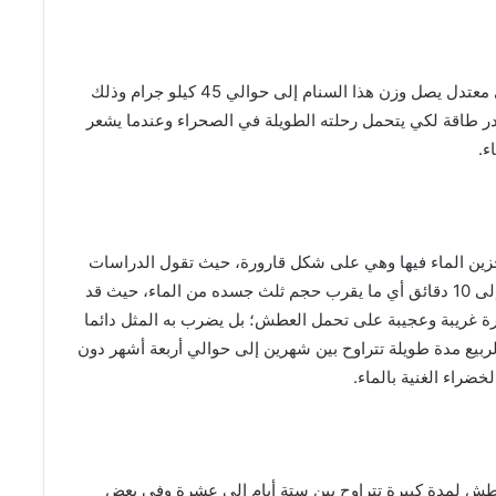
لدى الجمل سنام فوق ظهره على شكل هرمي بيضاوي معتدل يصل وزن هذا السنام إلى حوالي 45 كيلو جرام وذلك
ر طاقة لكي يتحمل رحلته الطويلة في الصحراء وعندما يشعر
ء.
زين الماء فيها وهي على شكل قارورة، حيث تقول الدراسات
العلمية والأبحاث أن الجمل يشرب الماء في مدة تصل إلى 10 دقائق أي ما يقرب حجم ثلث جسده من الماء، حيث قد
يان إلى 130 لتر، وللجمل قدرة غريبة وعجيبة على تحمل العطش؛ بل يضرب به المثل دائما
ع مدة طويلة تتراوح بين شهرين إلى حوالي أربعة أشهر دون
ضراء الغنية بالماء.
ش لمدة كبيرة تتراوح بين ستة أيام إلى عشرة وفي بعض