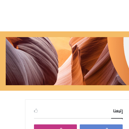
إتبعنا