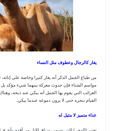
يغار كالرجال وعطوف مثل النساء
من طباع الجمل الذكر أنه يغار كثيرا وخاصة على إناثه
مواسم الشتاء فإن حدوث معركة بينهما شيء مؤكد بل قد 
الغرائب التي يقوم بها الجمل أنه يبكي عند ذبحه، وهنا
القيام بنحره حتى لا يرون دموعه عندما يبكي.
عداء متميز لا مثيل له
تعتبر (الهجن) التي تسمى سباق الإبل من أقدم وأعرق ا