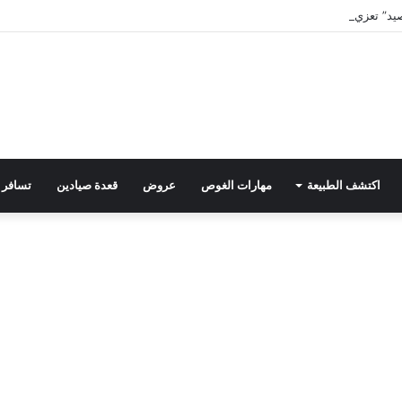
د” تعزي رئيس التحرير في وفاة والد زوجته
اكتشف الطبيعة
مهارات الغوص
عروض
قعدة صيادين
تسافر 