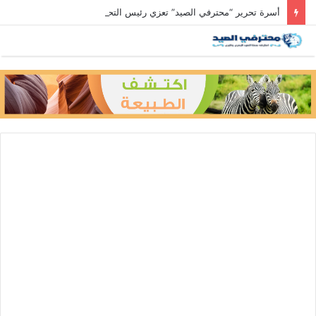
أسرة تحرير “محترفي الصيد” تعزي رئيس التحرير في وفاة والد زوجته