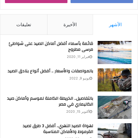
والابتكارات والاتجاهات في مجالات الفروسية والصيد والتخييم
والصيد التقليدي والحديث. وتحت شعار “الاستدامة والتراث …
طموح متجدد”، يتيح معرض أبوظبي الدولي للصيد والفروسية
الأشهر
الأخيرة
تعليقات
2023 لشركة كراكال فرصة تعزيز ارتباطها بالجمهور الإماراتي،
وتسليط الضوء على منتجاتها من الأسلحة الخفيفة الرائدة، فضلاً
قائمة بأسماء أفضل أماكن الصيد على شواطئ
عن تعزيز حضورها وسمعتها عالميًا.
مرسى مطروح
فبراير 11, 2020
بالمواصفات والأسعار .. أفضل أنواع بنادق الصيد
يونيو 9, 2022
بالتفاصيل.. الخريطة الكاملة لموسم وأماكن صيد
الكاليماري في مصر
أكتوبر 15, 2020
لهواة الصيد النهري.. أفضل 3 طرق لصيد
القرموط والأماكن المناسبة
ويمكنكم زيارة كراكال في الجناح رقم 12A01 ضمن أروقة