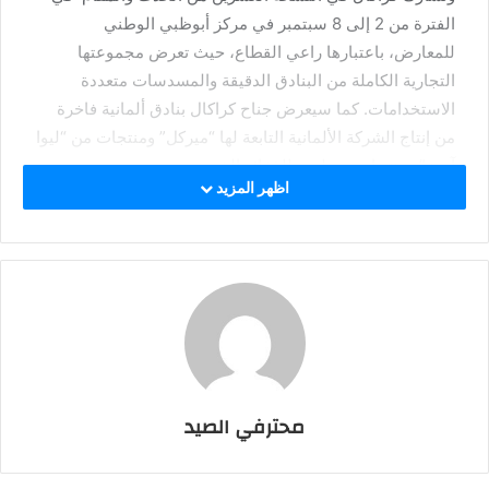
الفترة من 2 إلى 8 سبتمبر في مركز أبوظبي الوطني
للمعارض، باعتبارها راعي القطاع، حيث تعرض مجموعتها
التجارية الكاملة من البنادق الدقيقة والمسدسات متعددة
الاستخدامات. كما سيعرض جناح كراكال بنادق ألمانية فاخرة
من إنتاج الشركة الألمانية التابعة لها “ميركل” ومنتجات من “ليوا
آرمز” ومنتجات من لهب للذخائر الخفيفة.
اظهر المزيد
“كراكال” تحتفل بالإرث
الفريد لدولة الإمارات
من خلال طرح
مسدسات وبنادق صيد
محترفي الصيد
فريدة من نوعها