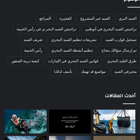
وتعد كراكال جزءًا من قطاع الصواريخ والأسلحة في ايدج، إحدى
المجموعات الرائدة عالميًا في مجال الدفاع والتكنولوجيا
الصيد البري
الصيد غير المشروع
الفجيرة
المراجع
المتقدمة.
تراخيص الصيد البحري في أبوظبي
تراخيص الصيد البحر ي في رأس الخيمة
تسجيل قوارب الصيد
تشريعات تنظيم الصيد البحري
تعريف الصيد
الوسوم
bolt-action JAEGER
HELIX DELUXE
إيدج
تم إرسال سؤالك بنجاح
تنظيم أنشطة الصيد البحري
رأس الخيمة
الأسلحة الخفيفة
بنادق الصيد CHAYEH Z20
بنادق الصيد HELIX bolt-action
دول مجلس التعاون الخليجي
كراكال
طرق الصّيد البحري
قوانين الصيد البحري في الإمارات
كيفية تربية الصقور
مسدسات ENHANCED F
معرض أبوظبي الدولي للصيد والفروسية
محترفي الصيد
مواضيع قد تهمك
نأسف لذلك!
معرض أبوظبي الدولي للصيد والفروسية 2023
أحدث المقالات