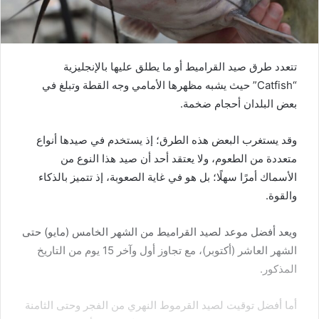
تتعدد طرق صيد القراميط أو ما يطلق عليها بالإنجليزية
“Catfish” حيث يشبه مظهرها الأمامي وجه القطة وتبلغ في
بعض البلدان أحجام ضخمة.
وقد يستغرب البعض هذه الطرق؛ إذ يستخدم في صيدها أنواع
متعددة من الطعوم، ولا يعتقد أحد أن صيد هذا النوع من
الأسماك أمرًا سهلًا؛ بل هو في غاية الصعوبة، إذ تتميز بالذكاء
والقوة.
ويعد أفضل موعد لصيد القراميط من الشهر الخامس (مايو) حتى
الشهر العاشر (أكتوبر)، مع تجاوز أول وآخر 15 يوم من التاريخ
المذكور.
أما أفضل توقيت لصيد القرموط النهري من الفجر وحتى الثامنة