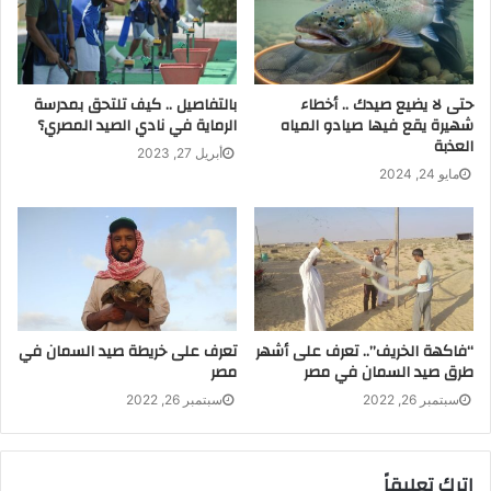
حتى لا يضيع صيدك .. أخطاء
بالتفاصيل .. كيف تلتحق بمدرسة
شهيرة يقع فيها صيادو المياه
الرماية في نادي الصيد المصري؟
العذبة
أولًا: صيد القراميط
أبريل 27, 2023
مايو 24, 2024
باستخدام العجين
تحضر عجينة صيد القراميط من خلال مكونات منزلية بسيطة،
حيث نحضر: “عيش/ خبز بلدي أو سياحي طازج، ولا يفضل
“فاكهة الخريف”.. تعرف على أشهر
تعرف على خريطة صيد السمان في
الفينو، فصوص ثوم، زيت، بيضة، قطن للتماسك ولا أفضله
طرق صيد السمان في مصر
مصر
لأسباب فنية، ملح، سكر”.
سبتمبر 26, 2022
سبتمبر 26, 2022
قم بخلط الخبز مع مقدار مناسب من المياه لمدة 20 دقيقة ثم
اعجنه جيدًا، ثم أضف الثوم بعد طحنه جيدًا إلى العجين، ثم أضف
اترك تعليقاً