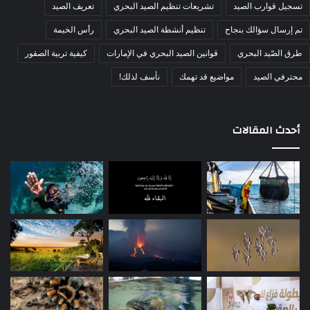
وكما نذكركم دائمًا.. القراميط من الأسماك شديدة الذكاء؛
تسجيل قوارب الصيد
تشريعات تنظيم الصيد البحري
تعريف الصيد
فعليك الابتعاد قدر الإمكان حتى لا تراك، وتمهل في الصيد، فهي
تم إرسال سؤالك بنجاح
تنظيم أنشطة الصيد البحري
رأس الخيمة
تتعمد تذوق الطعم؛ فلا تتعجل في السحب إلا في المرة الرابعة
طرق الصّيد البحري
قوانين الصيد البحري في الإمارات
كيفية تربية الصقور
حتى تبتلع الطعم.
محترفي الصيد
مواضيع قد تهمك
نأسف لذلك!
أحدث المقالات