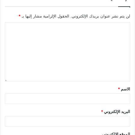
بيضة وملعقتين زيت طعام وملعقة سكر ونصف ملعقة ملح،
واخطل المكونات معًا بشكل جيد.
لن يتم نشر عنوان بريدك الإلكتروني.
الحقول الإلزامية مشار إليها بـ
*
قسم العجين على شكل كور ولا تضعه داخل الثلاجة، واحرص
على تحضير العجين قبل الصيد بساعة.
ويزفر الدور بإلقاء بعض قطع الخبز وقطع من ذات العجينة التي
حضرت مسبقًا، حيث توضع العجينة داخل كيس مع نصف قالب
طوب، ويثقب الكيس عدة فتحات صغيرة ثم يربط ويلقى على
مسافة مترين عكس اتجاه المياه، ثم تنتظر نصف ساعة لتبدأ
الصيد.
الاسم
*
أما عن طريقة التطعيم؛ فضع قطعة على السنار المستخدم،
وابرمه على شكل بيضاوي من فوق ربطة السنار حتى آخر
البريد الإلكتروني
*
السنار، واحرص دائمًا على نظافة يديك بعد كل تطعيمة حتى لا
تفرول وأنت تبرم التطعيمة تلو الأخرى.
الموقع الإلكتروني