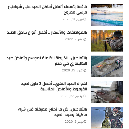
حبتين من العنب ويبتعد، ثم يحوم مرة أخرى مبتلعًا السنار وبقية
قائمة بأسماء أفضل أماكن الصيد على شواطئ
مرسى مطروح
العنب؛ فعليك الصبر.
فبراير 11, 2020
بالمواصفات والأسعار .. أفضل أنواع بنادق الصيد
يونيو 9, 2022
بالتفاصيل.. الخريطة الكاملة لموسم وأماكن صيد
الكاليماري في مصر
أكتوبر 15, 2020
لهواة الصيد النهري.. أفضل 3 طرق لصيد
القرموط والأماكن المناسبة
ثالثًا: صيد القراميط
نوفمبر 23, 2020
باستخدام
المصران
بالتفاصيل.. كل ما تحتاج معرفته قبل شراء
ماكينة وعود الصيد
يونيو 9, 2020