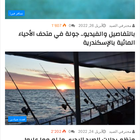
تسافر فين!
محترفي الصيد
أبريل 26, 2022
0
1٬607
بالتفاصيل والفيديو.. جولة في متحف الأحياء
المائية بالإسكندرية
قعدة صيادين
محترفي الصيد
أبريل 24, 2022
0
2٬202
منظم رحلات الصيد البحري ما له وما عليه!