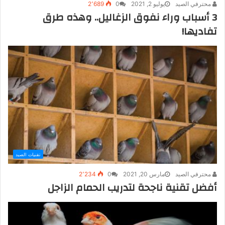
محترفي الصيد
يوليو 2, 2021
0
2٬689
3 أسباب وراء نفوق الزغاليل.. وهذه طرق
تفاديها!
تقنيات الصيد
محترفي الصيد
مارس 20, 2021
0
2٬234
أفضل تقنية ناجحة لتدريب الحمام الزاجل