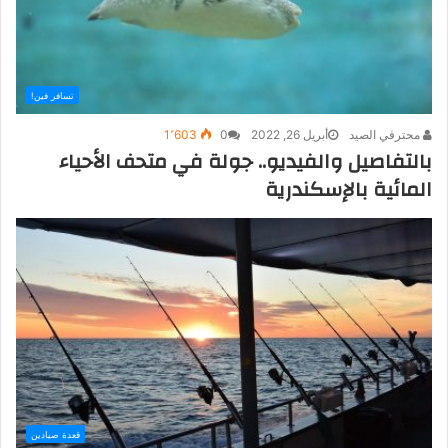
تسافر فين!
محترفي الصيد
أبريل 26, 2022
0
1٬603
بالتفاصيل والفيديو.. جولة في متحف الأحياء
المائية بالإسكندرية
قعدة صيادين