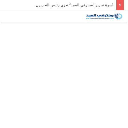
أسرة تحرير “محترفي الصيد” تعزي رئيس التحرير في وفاة والد زوجته