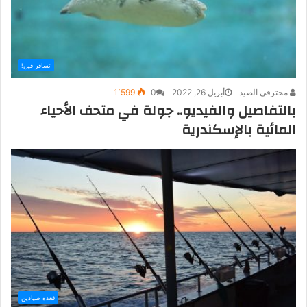
تسافر فين!
محترفي الصيد
أبريل 26, 2022
0
1٬599
بالتفاصيل والفيديو.. جولة في متحف الأحياء
المائية بالإسكندرية
قعدة صيادين