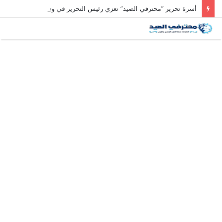
أسرة تحرير “محترفي الصيد” تعزي رئيس التحرير في وفاة والد زوجته