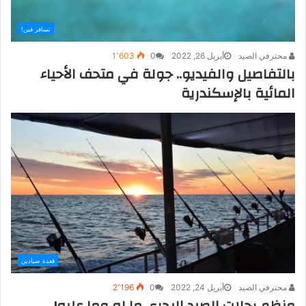
تسافر فين!
محترفي الصيد
أبريل 26, 2022
0
1٬603
بالتفاصيل والفيديو.. جولة في متحف الأحياء
المائية بالإسكندرية
قعدة صيادين
محترفي الصيد
أبريل 24, 2022
0
2٬196
منظم رحلات الصيد البحري ما له وما عليه!