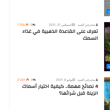
د
محترفي الصيد
أغسطس 31, 2021
0
1٬556
تعرف على القاعدة الذهبية في غذاء
السمك
ة
محترفي الصيد
يوليو 6, 2021
0
2٬331
4 نصائح مهمة.. كيفية اختيار أسماك
الزينة قبل شرائها؟