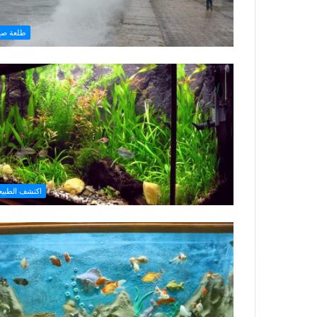
طلعة صي
اكتشف الطبيع