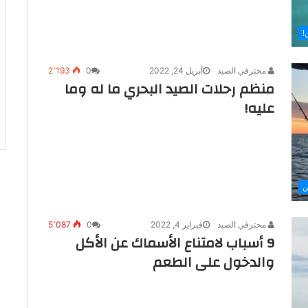
!
محترفي الصيد
أبريل 24, 2022
0
2٬193
منظم رحلات الصيد البحري ما له وما
عليه!
ن
محترفي الصيد
فبراير 4, 2022
0
5٬087
9 أسباب لامتناع الأسماك عن الأكل
والدخول على الطعم