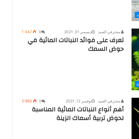
د
محترفي الصيد
ديسمبر 31, 2021
0
1٬447
تعرف على فوائد النباتات المائية في
حوض السمك
ة
محترفي الصيد
نوفمبر 12, 2021
0
2٬993
أهم أنواع النباتات المائية المناسبة
لحوض تربية أسماك الزينة