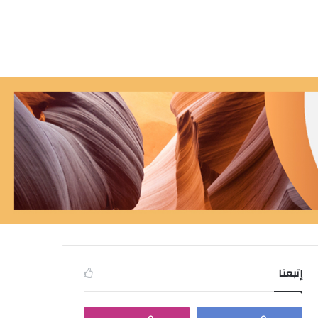
إتبعنا