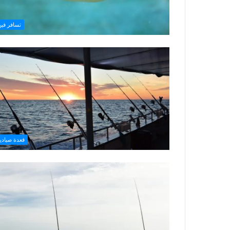
تسافر فين
قعدة صيادي