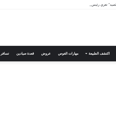
صيد” تعزي رئيس التحرير في وفاة والد زوجته
اكتشف الطبيعة
مهارات الغوص
عروض
قعدة صيادين
تسافر 