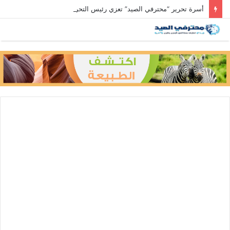
أسرة تحرير “محترفي الصيد” تعزي رئيس التحرير في وفاة والد زوجته