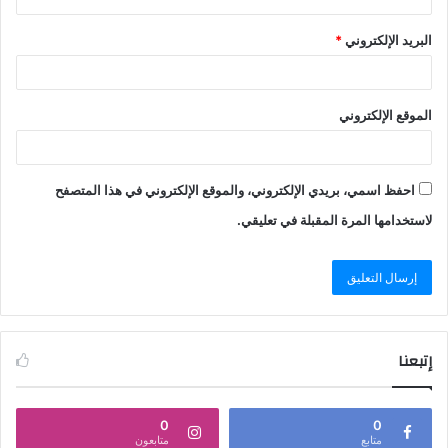
من حيث الخطورة، وتتمثل خطورتها في اتخاذ الصياد حرف
الجروف الصخرية والشعب مكان للوقوف.
البريد الإلكتروني
*
ومعروف أن الحروف دائمًا ما يكون بعدها عمق كبير، لذلك أنصح
عند الوقوف فوق الصخور مراعاه ثباتها في الماء، وعدم الدخول
الموقع الإلكتروني
فوق الصخور زيادة عن اللازم.
ونؤكد على محبي الصيد فوق كسارات الشعب المرجانية ارتداء
احفظ اسمي، بريدي الإلكتروني، والموقع الإلكتروني في هذا المتصفح
أحذية مخصوصة ومضادة للتزحلق أيضًا، خاصة وأن الشعب
لاستخدامها المرة المقبلة في تعليقي.
المرجانية وبلح البحر والقواقع الملصوقة عليها حوافها أشبه
بالسكاكين، وتجرح القدم بكل سهولة.
أمر آخر وجب التنويه عنه لا بد من تغطية الرأس عن طريق كاب
أو شمسية للحماية من أشعة الشمس المباشرة.
إتبعنا
وأخيرًا وعن تجربة شخصية أحذر من الصيد داخل الشعب لأنها
بمثابة منزل لبعض الكائنات الخطرة مثل ثعبان المورينا.
0
0
متابع
متابعون