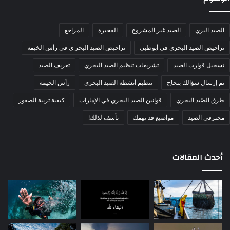
خلال الصيد ليلًا
الصيد البري
الصيد غير المشروع
الفجيرة
المراجع
أما المرتبة الرابعة من حيث الخطورة؛ فتخص عشاق الصيد في
تراخيص الصيد البحري في أبوظبي
تراخيص الصيد البحر ي في رأس الخيمة
الليل الذي لا يخلو من المفاجآت غير المتوقعة، فالصيد بالليل
تسجيل قوارب الصيد
تشريعات تنظيم الصيد البحري
تعريف الصيد
مغامرة كبيرة.
تم إرسال سؤالك بنجاح
تنظيم أنشطة الصيد البحري
رأس الخيمة
وأكبر نصيحة أقدمها لك في هذا الباب، لا تذهب إلى الصيد ليلًا
طرق الصّيد البحري
قوانين الصيد البحري في الإمارات
كيفية تربية الصقور
بدون كشاف يوفر إضاءة قوية حتى تستطيع التعامل مع السنون
محترفي الصيد
مواضيع قد تهمك
نأسف لذلك!
والأعواد لتجنب الإصابة في الظلام.
واحذر الاعتماد على ضوء القمر حتى لو كان قمرًا مكتملًا في
أحدث المقالات
مرحلة البدر خصوصًا في الأماكن الصخرية.
أيضًا حتى تتمكن من التعامل مع الأسماك السامة وتجنب
ملامسة أشواكها.