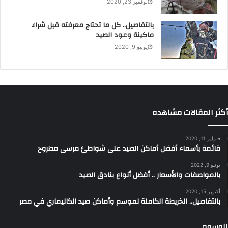
نوفمبر 23, 2020
من المطر، وحذاء طويل للحماية من تسرب المياه إلى الساق.
بالتفاصيل.. كل ما تحتاج معرفته قبل شراء
وقدر المستطاع ينبغي الحذر من الموج العالي الناتج عن الرياح
ماكينة وعود الصيد
الشديدة، واستخدام أعواد غير الكربون لأنه موصل جيد للكهرباء
يونيو 9, 2020
حتى لا تتعرض للصعق بسبب العواصف الرعدية والبرق.
أكثر المقالات مشاهده
فبراير 11, 2020
قائمة بأسماء أفضل أماكن الصيد على شواطئ مرسى مطروح
يونيو 9, 2022
بالمواصفات والأسعار .. أفضل أنواع بنادق الصيد
أكتوبر 15, 2020
بالتفاصيل.. الخريطة الكاملة لموسم وأماكن صيد الكاليماري في مصر
الإضاءة أهم الأدوات المستخدمة
الوسوم