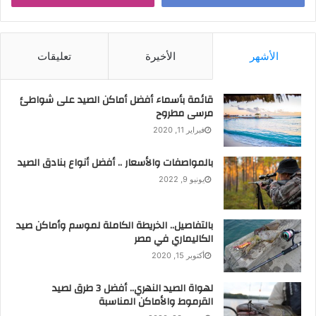
الأشهر
الأخيرة
تعليقات
قائمة بأسماء أفضل أماكن الصيد على شواطئ
مرسى مطروح
فبراير 11, 2020
بالمواصفات والأسعار .. أفضل أنواع بنادق الصيد
يونيو 9, 2022
احذر من العواصف الرعدية أثناء
بالتفاصيل.. الخريطة الكاملة لموسم وأماكن صيد
الصيد في المناطق الممطرة
الكاليماري في مصر
أكتوبر 15, 2020
تأتي في المرتبة الثالثة من حيث الخطور الصيد في المناطق
لهواة الصيد النهري.. أفضل 3 طرق لصيد
الممطرة، وننصح في تلك الحالة عشاق الصيد باتخاذ عدة
القرموط والأماكن المناسبة
احتياطات منها ارتداء بالطو مصنوع من مادة البوليستر للحماية