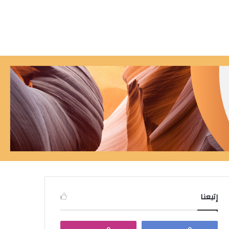
إتبعنا