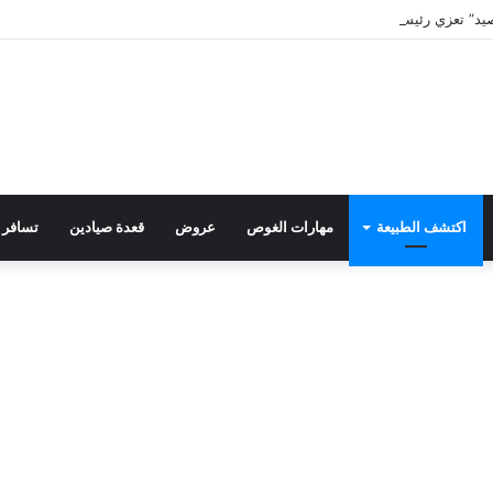
د” تعزي رئيس التحرير في وفاة والد زوجته
اكتشف الطبيعة
مهارات الغوص
عروض
قعدة صيادين
تسافر 